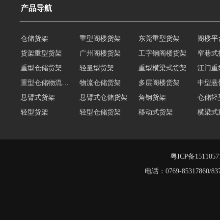
产品导航
仓储货架
重型阁楼货架
东莞重型货架
阁楼平
货架重型货架
广州阁楼货架
工字钢阁楼货架
窄巷式
重型仓储货架
轻量型货架
重型横梁式货架
江门重
重型仓储物流货架
物流仓储货架
多层阁楼货架
中型悬
悬臂式货架
悬臂式仓储货架
角钢货架
仓储轻
轻型货架
轻型仓储货架
移动式货架
横梁式
阁楼货架定制
广州重型货架
深圳阁楼货架
佛山重
仓储货架品牌
阁楼式仓库货架
粤ICP备151105
电话：0769-8531786