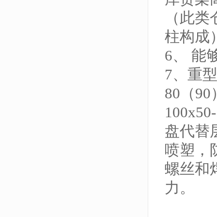
（此类
柱构成
6、 
7、重
80（9
100x5
盘代替
喷塑，
螺丝和
力。