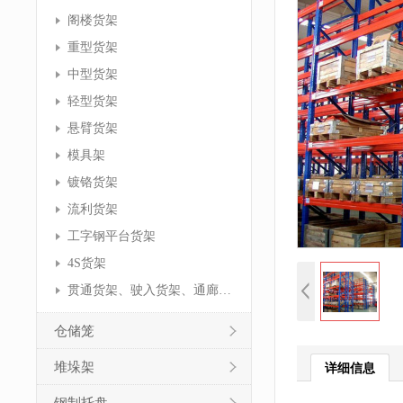
阁楼货架
重型货架
中型货架
轻型货架
悬臂货架
模具架
镀铬货架
流利货架
工字钢平台货架
4S货架
贯通货架、驶入货架、通廊货架
仓储笼
堆垛架
详细信息