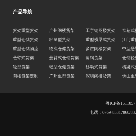
产品导航
重型仓储货架
轻量型货架
重型横梁式货架
江门重
重型仓储物流货架
物流仓储货架
多层阁楼货架
中型悬
悬臂式货架
悬臂式仓储货架
角钢货架
仓储轻
轻型货架
轻型仓储货架
移动式货架
横梁式
阁楼货架定制
广州重型货架
深圳阁楼货架
佛山重
仓储货架品牌
阁楼式仓库货架
仓储货架
重型阁
东莞重型货架
阁楼平台货架
货架重型货架
广州阁
工字钢阁楼货架
窄巷式托盘货架
粤ICP备151105
电话：0769-8531786