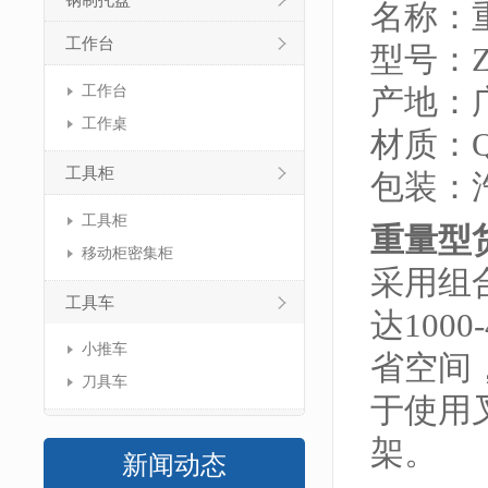
钢制托盘
名称：
工作台
型号：ZJ
工作台
产地：
工作桌
材质：Q
工具柜
包装：
工具柜
重量型
移动柜密集柜
采用组
工具车
达100
小推车
省空间
刀具车
于使用
架。
新闻动态