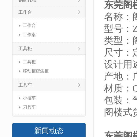
钢制托盘
东莞阁
工作台
名称：
工作台
型号：ZJ
工作桌
类型：
工具柜
尺寸：
设计用
工具柜
移动柜密集柜
产地：
工具车
材质：Q
包装：
小推车
刀具车
阁楼式
新闻动态
东莞阁