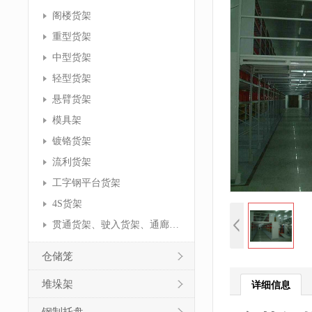
阁楼货架
重型货架
中型货架
轻型货架
悬臂货架
模具架
镀铬货架
流利货架
工字钢平台货架
4S货架
贯通货架、驶入货架、通廊货架
仓储笼
堆垛架
详细信息