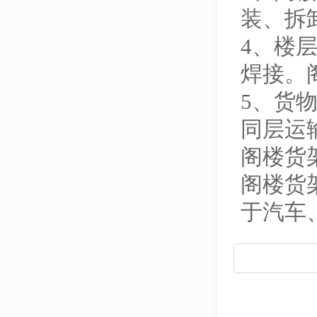
装、拆
4、楼
焊接。
5、货
同层运
阁楼货
阁楼货
于汽车