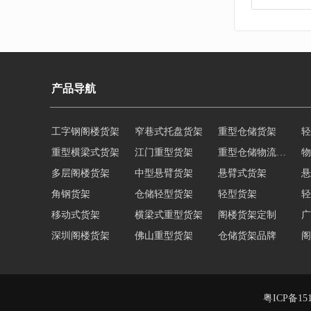
产品导航
工字钢阁楼货架
窄巷式托盘货架
重型仓储货架
轻
重型横梁式货架
江门重型货架
重型仓储物流货架
物
多层阁楼货架
中型悬臂货架
悬臂式货架
悬
角钢货架
仓储轻型货架
轻型货架
轻
移动式货架
横梁式重型货架
阁楼货架定制
广
深圳阁楼货架
佛山重型货架
仓储货架品牌
阁
仓储货架
重型阁楼货架
东莞重型货架
阁
货架重型货架
广州阁楼货架
粤ICP备151