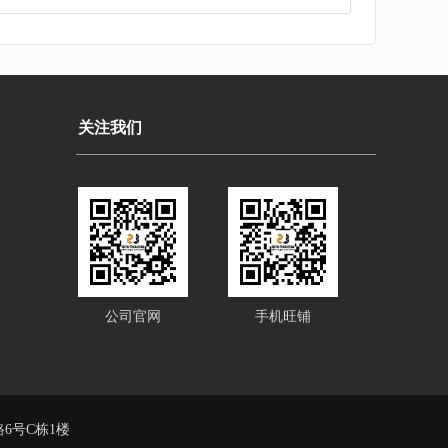
关注我们
公司官网
手机旺铺
6号C栋1楼