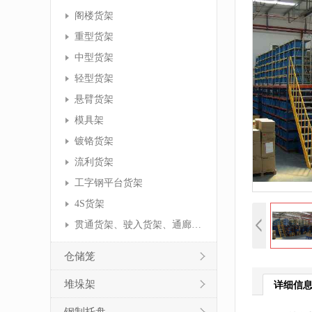
阁楼货架
重型货架
中型货架
轻型货架
悬臂货架
模具架
镀铬货架
流利货架
工字钢平台货架
4S货架
贯通货架、驶入货架、通廊货架
仓储笼
堆垛架
详细信