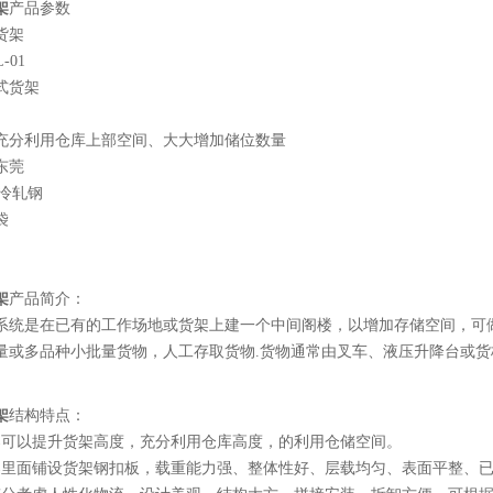
架
产品参数
货架
-01
式货架
充分利用仓库上部空间、大大增加储位数量
东莞
5冷轧钢
袋
架
产品简介：
系统是在已有的工作场地或货架上建一个中间阁楼，以增加存储空间，可
量或多品种小批量货物，人工存取货物.货物通常由叉车、液压升降台或
架
结构特点：
架可以提升货架高度，充分利用仓库高度，的利用仓储空间。
架里面铺设货架钢扣板，载重能力强、整体性好、层载均匀、表面平整、