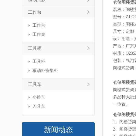
钢制托盘
仓储阁楼货
名称：阁楼
工作台
型号：ZJ-GL
类型：阁楼
工作台
尺寸：定做
工作桌
设计用途：
产地：广东
工具柜
材质：Q23
包装：气泡
工具柜
阁楼式货架
移动柜密集柜
仓储阁楼货
工具车
阁楼式货架
多品种大批
小推车
一位置。
刀具车
仓储阁楼货
1、阁楼货
新闻动态
2、阁楼货