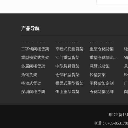
产品导航
工字钢阁楼货架
窄巷式托盘货架
重型仓储货架
轻
重型横梁式货架
江门重型货架
重型仓储物流货架
物
多层阁楼货架
中型悬臂货架
悬臂式货架
悬
角钢货架
仓储轻型货架
轻型货架
轻
移动式货架
横梁式重型货架
阁楼货架定制
广
深圳阁楼货架
佛山重型货架
仓储货架品牌
阁
仓储货架
重型阁楼货架
东莞重型货架
阁
货架重型货架
广州阁楼货架
粤ICP备151
电话：0769-8531