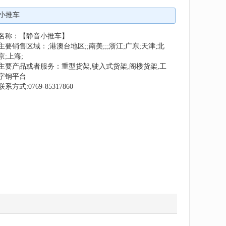
小推车
名称：【静音小推车】
主要销售区域：;港澳台地区;;南美;;;浙江;广东;天津;北
京;上海;
主要产品或者服务：重型货架,驶入式货架,阁楼货架,工
字钢平台
联系方式:0769-85317860