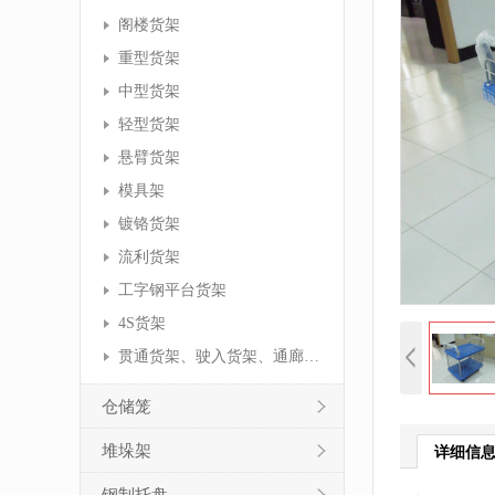
阁楼货架
重型货架
中型货架
轻型货架
悬臂货架
模具架
镀铬货架
流利货架
工字钢平台货架
4S货架
贯通货架、驶入货架、通廊货架
仓储笼
堆垛架
详细信