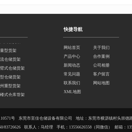
快捷导航
量型货架
网站首页
关于我们
流仓储货架
产品中心
合作案例
臂式仓储货架
新闻动态
公司相册
型仓储货架
常见问题
客户留言
州重型货架
联系我们
网站地图
楼式仓库货架
XML地图
楼平台货架
10571号
东莞市至佳仓储设备有限公司 地址：东莞市横沥镇村头崇德路
7860/83726626 联系人：马经理 手机：13556626558（同微信） 邮箱：
13