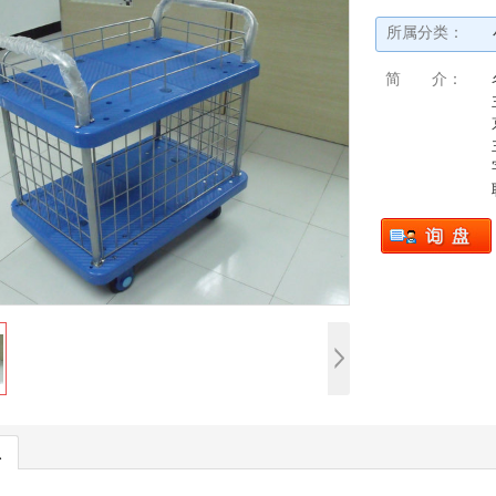
所属分类：
简 介：
息