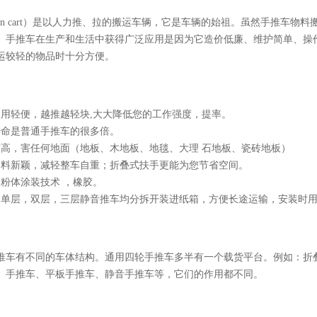
rden cart）是以人力推、拉的搬运车辆，它是车辆的始祖。虽然手推车
。手推车在生产和生活中获得广泛应用是因为它造价低廉、维护简单、操
运较轻的物品时十分方便。
使用轻便，越推越轻块,大大降低您的工作强度，提率。
寿命是普通手推车的很多倍。
度高，害任何地面（地板、木地板、地毯、大理 石地板、瓷砖地板）
用料新颖，减轻整车自重；折叠式扶手更能为您节省空间。
的粉体涂装技术 ，橡胶。
：单层，双层，三层静音推车均分拆开装进纸箱，方便长途运输，安装时
推车有不同的车体结构。通用四轮手推车多半有一个载货平台。例如：折
、手推车、平板手推车、静音手推车等，它们的作用都不同。