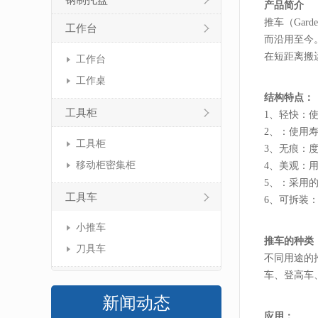
钢制托盘
产品简介
推车（Ga
工作台
而沿用至今
在短距离搬
工作台
工作桌
结构特点：
工具柜
1、轻快：
2、：使用
工具柜
3、无痕：
移动柜密集柜
4、美观：
5、：采用
工具车
6、可拆装
小推车
推车的种类
刀具车
不同用途的
车、登高车
新闻动态
应用：