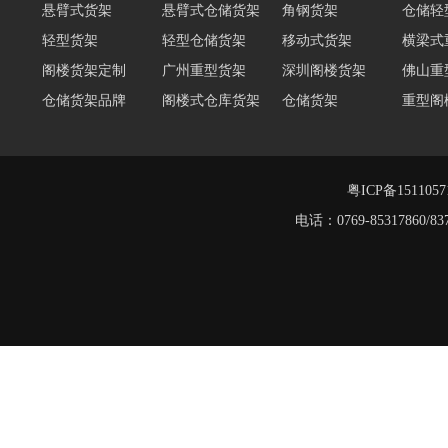
轻型货架
轻型仓储货架
移动式货架
横梁式
阁楼货架定制
广州重型货架
深圳阁楼货架
佛山重
仓储货架品牌
阁楼式仓库货架
仓储货架
重型阁
东莞重型货架
阁楼平台货架
货架重型货架
广州阁
工字钢阁楼货架
窄巷式托盘货架
粤ICP备151105
电话：0769-8531786