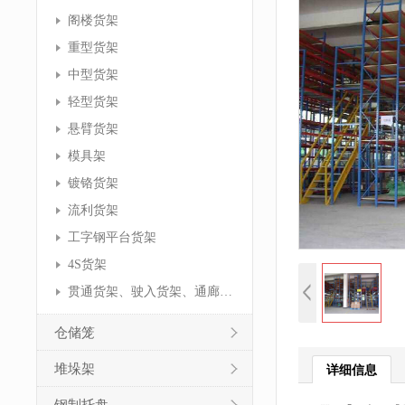
阁楼货架
重型货架
中型货架
轻型货架
悬臂货架
模具架
镀铬货架
流利货架
工字钢平台货架
4S货架
贯通货架、驶入货架、通廊货架
仓储笼
堆垛架
详细信息