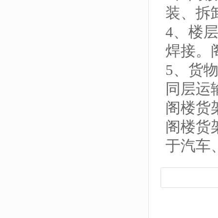
装、拆
4、楼
焊接。
5、货
同层运
阁楼货
阁楼货
于汽车