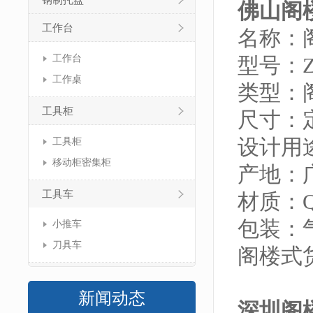
钢制托盘
佛山阁
工作台
名称：
工作台
型号：ZJ
工作桌
类型：
工具柜
尺寸：
设计用
工具柜
移动柜密集柜
产地：
工具车
材质：Q
包装：
小推车
刀具车
阁楼式
新闻动态
深圳阁