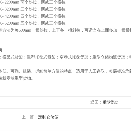
00~2200mm 两个斜拉，两或三个横拉
00~3200mm 三个斜拉，两或三个横拉
00~4200mm 四个斜拉，两或三个横拉
00~5200mm 五个斜拉，两或三个横拉
算方法为每600mm一根斜拉，上下各一根斜拉，可适当在上面多加一根
类
：横梁式货架；重型托盘式货架；窄巷式托盘货架；重型仓储物流货架；
本低、可靠、组装、拆卸简单方便的特点；适用于人工存取，每层标准承载8
装载零散重型货物。
返回：
重型货架
上一篇：
定制仓储笼