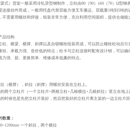
式）货架一般采用冷轧异型钢制作，立柱由80（90）x60（70）Ω型钢表面冲菱形孔而
0抱焊梁连接挂件而成，一般用托盘代替层板方便叉车搬运。层载重1吨到5
，不需要用螺丝和焊接，组装非常方便，充分利用空间面积，提供仓储能
产品结构
立柱、横梁、横撑、斜撑以及自锁螺栓组装而成，可以防止螺栓松动后引
量轻、承载力强、造价低的特点；柱卡与立柱连接时配有设计销，可以确
载力强、损、更换简单、维修成本低廉的特点。
横拉（横撑），斜拉（斜撑）用螺丝安装在立柱上。
好的两个立柱片（一个立柱片=两根立柱+几根横拉+几根斜拉）竖立在地
架的时候也是先把立柱片装好，然后把装好的立柱片离主架的一边立柱片
的数量：
00~1200mm 一个斜拉，两个横拉