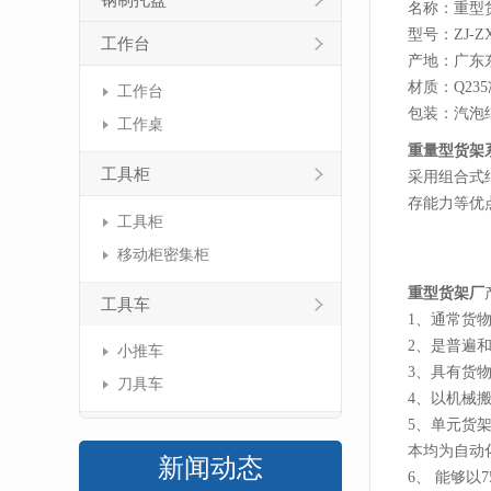
钢制托盘
名称：重型
型号：ZJ-ZX
工作台
产地：广东
材质：Q23
工作台
包装：汽泡
工作桌
重量型货架
工具柜
采用组合式
存能力等优
工具柜
移动柜密集柜
重型货架厂
工具车
1、通常货
2、是普遍
小推车
3、具有货
刀具车
4、以机械
5、单元货
本均为自动
新闻动态
6、 能够以