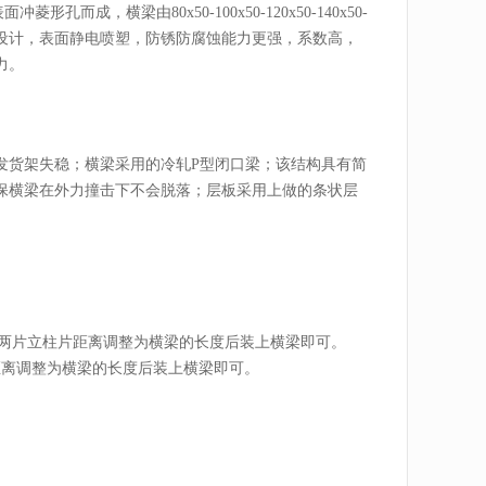
成，横梁由80x50-100x50-120x50-140x50-
吨的设计，表面静电喷塑，防锈防腐蚀能力更强，系数高，
力。
发货架失稳；横梁采用的冷轧P型闭口梁；该结构具有简
保横梁在外力撞击下不会脱落；层板采用上做的条状层
上两片立柱片距离调整为横梁的长度后装上横梁即可。
距离调整为横梁的长度后装上横梁即可。