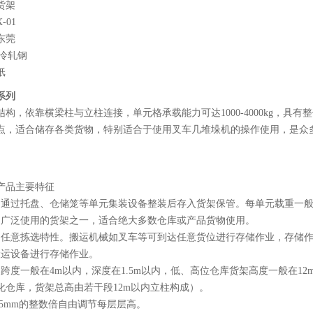
货架
-01
东莞
5冷轧钢
纸
系列
结构，依靠横梁柱与立柱连接，单元格承载能力可达1000-4000kg，
点，适合储存各类货物，特别适合于使用叉车几堆垛机的操作使用，是众
产品主要特征
物通过托盘、仓储笼等单元集装设备整装后存入货架保管。每单元载重一般在
和广泛使用的货架之一，适合绝大多数仓库或产品货物使用。
物任意拣选特性。搬运机械如叉车等可到达任意货位进行存储作业，存储
搬运设备进行存储作业。
架跨度一般在4m以内，深度在1.5m以内，低、高位仓库货架高度一般在1
化仓库，货架总高由若干段12m以内立柱构成）。
75mm的整数倍自由调节每层层高。