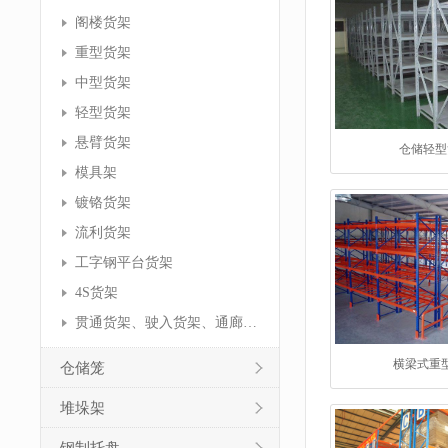
阁楼货架
重型货架
中型货架
轻型货架
悬臂货架
仓储轻型
模具架
镀铬货架
流利货架
工字钢平台货架
4S货架
贯通货架、驶入货架、通廊货架
横梁式重
仓储笼
堆垛架