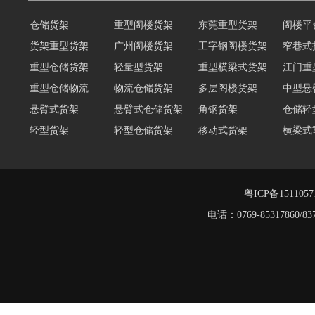
仓储货架
重型阁楼货架
东莞重型货架
阁楼平
货架重型货架
广州阁楼货架
工字钢阁楼货架
窄巷式
重型仓储货架
轻量型货架
重型横梁式货架
江门重
重型仓储物流货架
物流仓储货架
多层阁楼货架
中型悬
悬臂式货架
悬臂式仓储货架
角钢货架
仓储轻
轻型货架
轻型仓储货架
移动式货架
横梁式
阁楼货架定制
广州重型货架
深圳阁楼货架
佛山重
仓储货架品牌
阁楼式仓库货架
粤ICP备151105
电话：0769-8531786