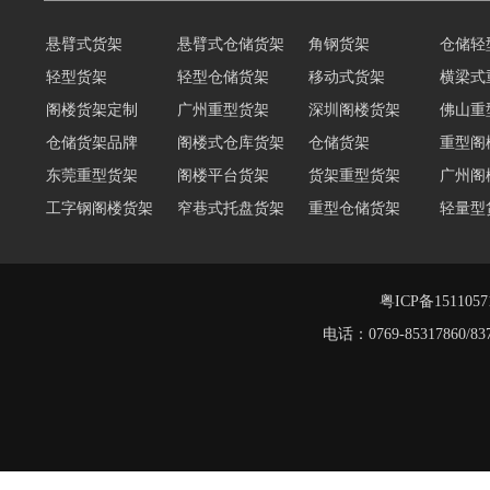
悬臂式货架
悬臂式仓储货架
角钢货架
仓储轻
轻型货架
轻型仓储货架
移动式货架
横梁式
阁楼货架定制
广州重型货架
深圳阁楼货架
佛山重
仓储货架品牌
阁楼式仓库货架
仓储货架
重型阁
东莞重型货架
阁楼平台货架
货架重型货架
广州阁
工字钢阁楼货架
窄巷式托盘货架
重型仓储货架
轻量型
重型横梁式货架
江门重型货架
重型仓储物流货架
物流仓
多层阁楼货架
中型悬臂货架
粤ICP备151105
电话：0769-8531786