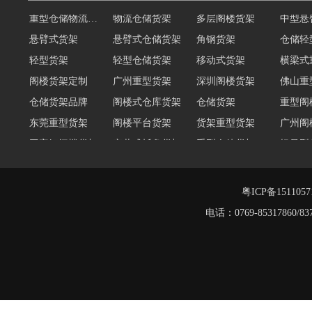
悬臂式货架
悬臂式仓储货架
角钢货架
仓储轻
轻型货架
轻型仓储货架
移动式货架
横梁式
阁楼货架定制
广州重型货架
深圳阁楼货架
佛山重
仓储货架品牌
阁楼式仓库货架
仓储货架
重型阁
东莞重型货架
阁楼平台货架
货架重型货架
广州阁
工字钢阁楼货架
窄巷式托盘货架
重型仓储货架
轻量型
重型横梁式货架
江门重型货架
重型仓储物流货架
物流仓
多层阁楼货架
中型悬臂货架
粤ICP备151105
电话：0769-8531786