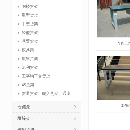
阁楼货架
重型货架
中型货架
轻型货架
悬臂货架
车间工
模具架
镀铬货架
流利货架
工字钢平台货架
4S货架
贯通货架、驶入货架、通廊货架
工作
仓储笼
堆垛架