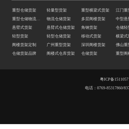
重型仓储货架
轻量型货架
重型横梁式货架
江门重
重型仓储物流货架
物流仓储货架
多层阁楼货架
中型悬
悬臂式货架
悬臂式仓储货架
角钢货架
仓储轻
轻型货架
轻型仓储货架
移动式货架
横梁式
阁楼货架定制
广州重型货架
深圳阁楼货架
佛山重
仓储货架品牌
阁楼式仓库货架
仓储货架
重型阁
东莞重型货架
阁楼平台货架
货架重型货架
广州阁
工字钢阁楼货架
窄巷式托盘货架
粤ICP备151105
电话：0769-8531786