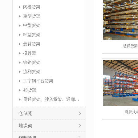
阁楼货架
重型货架
中型货架
轻型货架
悬臂货架
悬臂货架
模具架
镀铬货架
流利货架
工字钢平台货架
4S货架
贯通货架、驶入货架、通廊货架
悬臂式
仓储笼
堆垛架