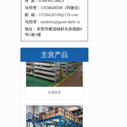
传 真：0769-83726623
马经理：13556626558（同微信）
邮 箱：
13556626558@139.com
马经理：
mazhilin@good-shelf.cn
地址：东莞市横沥镇村头崇德路6
号C栋1楼
主营产品
阁楼货架