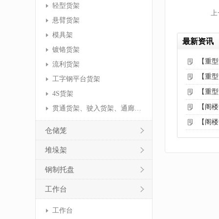
轻型货架
上
悬臂货架
模具架
最新资讯
镀铬货架
【重型
流利货架
【重型
工字钢平台货架
【重型
4S货架
【阁楼
贯通货架、驶入货架、通廊货架
【阁楼
仓储笼
堆垛架
钢制托盘
工作台
工作台