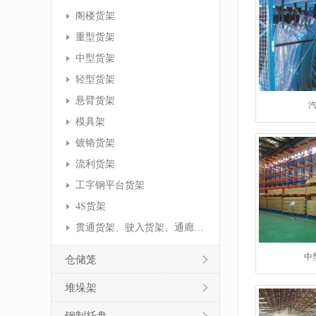
阁楼货架
重型货架
中型货架
轻型货架
悬臂货架
汽
模具架
镀铬货架
流利货架
工字钢平台货架
4S货架
贯通货架、驶入货架、通廊货架
中
仓储笼
堆垛架