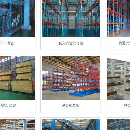
车4S货架
驶入式货架订做
贯通式
型悬臂货架
悬臂式货架
悬