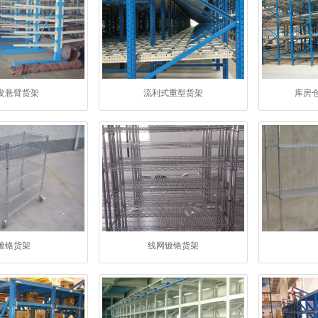
发悬臂货架
流利式重型货架
库房
镀铬货架
线网镀铬货架