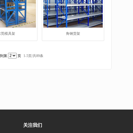
东莞模具架
角钢货架
转到第
页
1-
5
页/共
89
条
关注我们