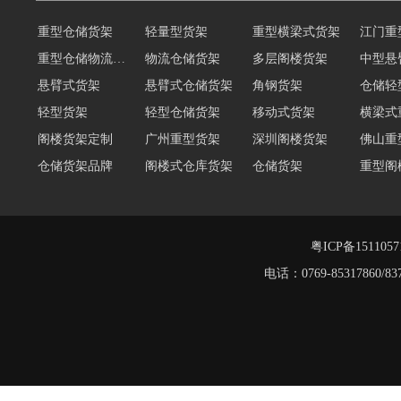
重型仓储货架
轻量型货架
重型横梁式货架
江门重
重型仓储物流货架
物流仓储货架
多层阁楼货架
中型悬
悬臂式货架
悬臂式仓储货架
角钢货架
仓储轻
轻型货架
轻型仓储货架
移动式货架
横梁式
阁楼货架定制
广州重型货架
深圳阁楼货架
佛山重
仓储货架品牌
阁楼式仓库货架
仓储货架
重型阁
东莞重型货架
阁楼平台货架
货架重型货架
广州阁
工字钢阁楼货架
窄巷式托盘货架
粤ICP备151105
电话：0769-8531786