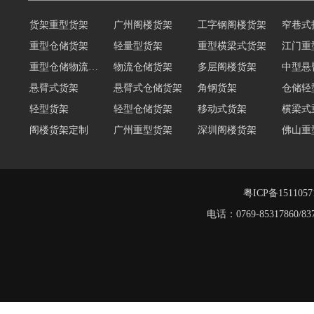
货架重型货架
广州阁楼货架
工字钢阁楼货架
窄巷式
重型仓储货架
轻量型货架
重型横梁式货架
江门重
重型仓储物流货架
物流仓储货架
多层阁楼货架
中型悬
悬臂式货架
悬臂式仓储货架
角钢货架
仓储轻
轻型货架
轻型仓储货架
移动式货架
横梁式
阁楼货架定制
广州重型货架
深圳阁楼货架
佛山重
仓储货架品牌
阁楼式仓库货架
仓储货架
重型阁
东莞重型货架
阁楼平台货架
粤ICP备151105
电话：0769-8531786