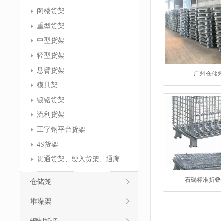
阁楼货架
重型货架
中型货架
轻型货架
悬臂货架
广州仓储
模具架
镀铬货架
流利货架
工字钢平台货架
4S货架
贯通货架、驶入货架、通廊货架
石碣标准折叠
仓储笼
堆垛架