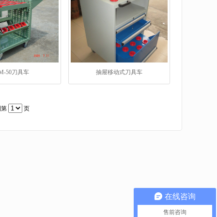
M-50刀具车
抽屉移动式刀具车
到第
页
在线咨询
售前咨询