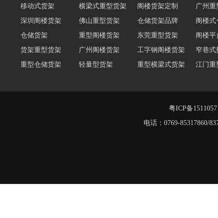
重型阁楼货架
移动式货架
横梁式重型货架
阁楼货架定制
广州重
深圳阁楼货架
佛山重型货架
仓储货架品牌
阁楼式
仓储货架
重型阁楼货架
东莞重型货架
阁楼平
货架重型货架
广州阁楼货架
工字钢阁楼货架
窄巷式
重型仓储货架
轻量型货架
重型横梁式货架
江门重
重型仓储物流货架
物流仓储货架
多层阁楼货架
中型悬
悬臂式货架
悬臂式仓储货架
阁楼平台货架
粤ICP备151105
电话：0769-8531786
工字钢阁楼货架