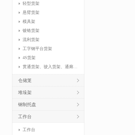
轻型货架
悬臂货架
模具架
镀铬货架
流利货架
工字钢平台货架
4S货架
贯通货架、驶入货架、通廊货架
仓储笼
堆垛架
钢制托盘
工作台
工作台