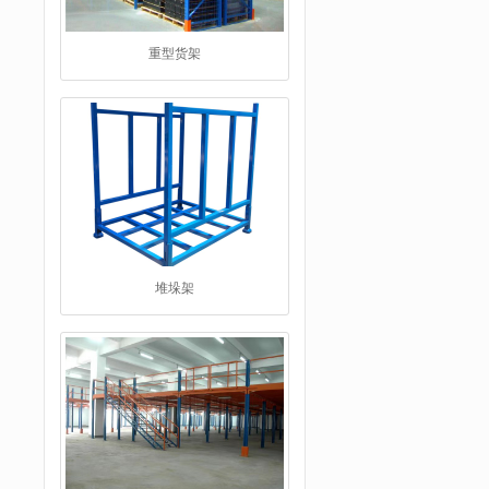
重型货架
堆垛架