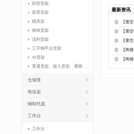
轻型货架
最新资讯
悬臂货架
模具架
【重型
镀铬货架
【重型
流利货架
【重型
工字钢平台货架
【阁楼
4S货架
【阁楼
贯通货架、驶入货架、通廊货架
仓储笼
堆垛架
钢制托盘
工作台
工作台