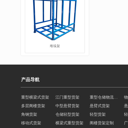
堆垛架
产品导航
重型横梁式货架
江门重型货架
重型仓储物流货架
物
多层阁楼货架
中型悬臂货架
悬臂式货架
悬
工字钢平台
角钢货架
仓储轻型货架
轻型货架
轻
移动式货架
横梁式重型货架
阁楼货架定制
广