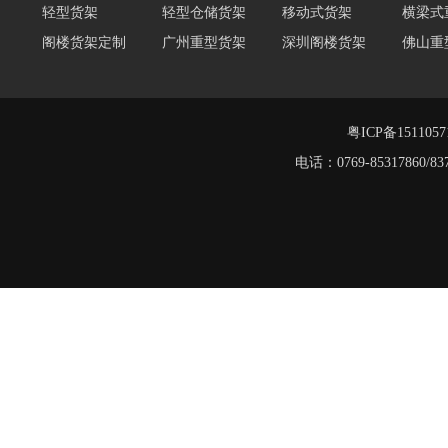
阁楼货架定制
广州重型货架
深圳阁楼货架
佛山重
仓储货架品牌
阁楼式仓库货架
仓储货架
重型阁
东莞重型货架
阁楼平台货架
货架重型货架
广州阁
工字钢阁楼货架
窄巷式托盘货架
粤ICP备151105
重型货架
电话：0769-8531786
堆垛架