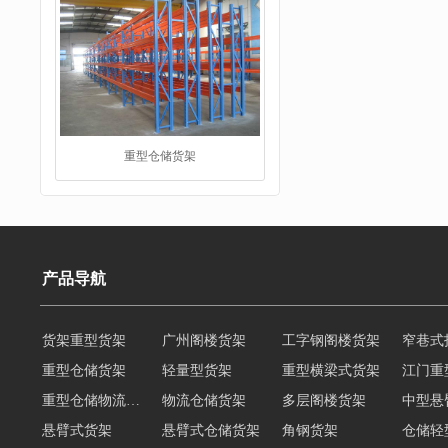
仓储货架
产品导航
重型仓储货架
轻量型货架
重型横梁式货架
江门重
重型仓储物流货架
物流仓储货架
多层阁楼货架
中型悬
阁楼货架
悬臂式货架
悬臂式仓储货架
角钢货架
仓储轻
轻型货架
轻型仓储货架
移动式货架
横梁式