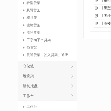
【重型
轻型货架
【重型
悬臂货架
【阁楼
模具架
【阁楼
镀铬货架
流利货架
工字钢平台货架
4S货架
贯通货架、驶入货架、通廊货架
仓储笼
堆垛架
钢制托盘
工作台
工作台