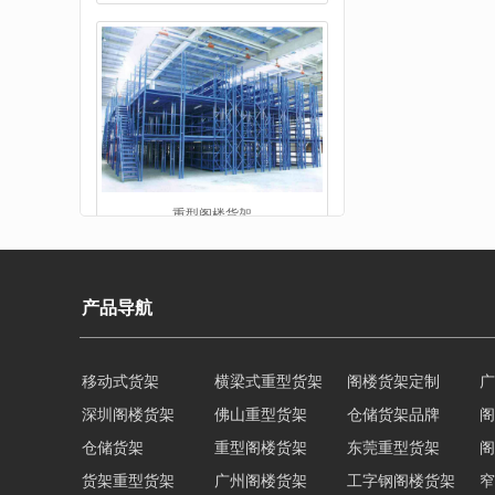
重型阁楼货架
产品导航
移动式货架
横梁式重型货架
阁楼货架定制
广
深圳阁楼货架
佛山重型货架
仓储货架品牌
阁
阁楼平台货架
仓储货架
重型阁楼货架
东莞重型货架
阁
货架重型货架
广州阁楼货架
工字钢阁楼货架
窄