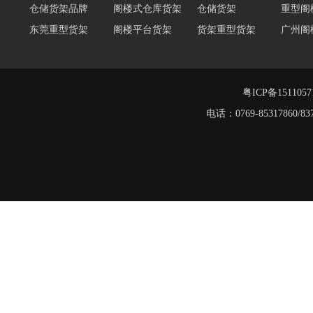
仓储货架品牌
阁楼式仓库货架
仓储货架
重型阁
东莞重型货架
阁楼平台货架
货架重型货架
广州阁
工字钢阁楼货架
窄巷式托盘货架
重型仓储货架
轻量型
重型横梁式货架
江门重型货架
堆垛架
粤ICP备151105
电话：0769-8531786
工字钢平台