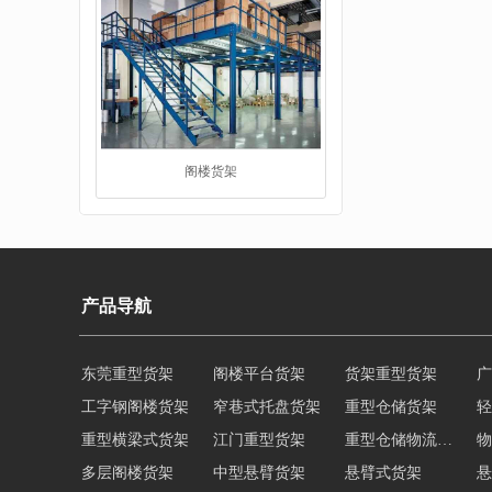
重型货架
产品导航
东莞重型货架
阁楼平台货架
货架重型货架
广
工字钢阁楼货架
窄巷式托盘货架
重型仓储货架
轻
重型横梁式货架
江门重型货架
重型仓储物流货架
物
多层阁楼货架
中型悬臂货架
悬臂式货架
悬
堆垛架
角钢货架
仓储轻型货架
轻型货架
轻