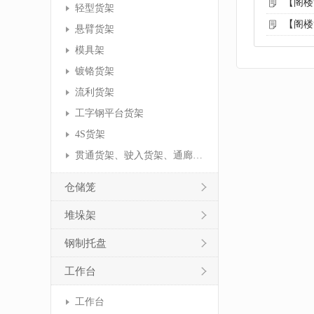
【阁楼
轻型货架
【阁楼
悬臂货架
模具架
镀铬货架
流利货架
工字钢平台货架
4S货架
贯通货架、驶入货架、通廊货架
仓储笼
堆垛架
钢制托盘
工作台
工作台