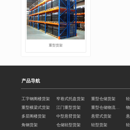
重型货架
产品导航
工字钢阁楼货架
窄巷式托盘货架
重型仓储货架
轻
重型横梁式货架
江门重型货架
重型仓储物流货架
物
堆垛架
多层阁楼货架
中型悬臂货架
悬臂式货架
悬
角钢货架
仓储轻型货架
轻型货架
轻