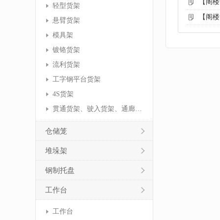
【阁楼
轻型货架
【阁楼
悬臂货架
模具架
镀铬货架
流利货架
工字钢平台货架
4S货架
贯通货架、驶入货架、通廊货架
仓储笼
堆垛架
钢制托盘
工作台
工作台