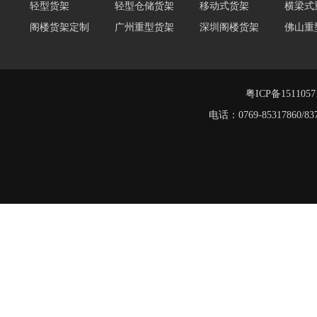
阁楼货架定制
广州重型货架
深圳阁楼货架
佛山重
仓储货架品牌
阁楼式仓库货架
仓储货架
重型阁
东莞重型货架
阁楼平台货架
货架重型货架
广州阁
工字钢阁楼货架
窄巷式托盘货架
粤ICP备151105
重型货架
电话：0769-8531786
堆垛架