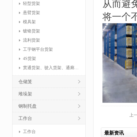
从而避
轻型货架
悬臂货架
将一个
模具架
镀铬货架
流利货架
工字钢平台货架
4S货架
贯通货架、驶入货架、通廊货架
仓储笼
堆垛架
钢制托盘
上
工作台
工作台
最新资讯