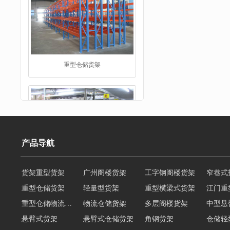
仓储货架
产品导航
重型仓储货架
轻量型货架
重型横梁式货架
江门重
重型仓储物流货架
物流仓储货架
多层阁楼货架
中型悬
阁楼货架
悬臂式货架
悬臂式仓储货架
角钢货架
仓储轻
轻型货架
轻型仓储货架
移动式货架
横梁式