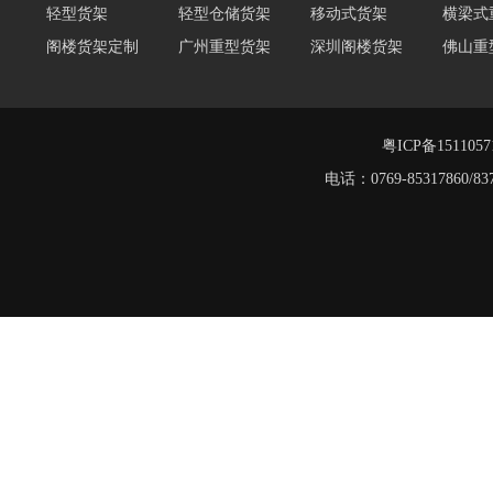
阁楼货架定制
广州重型货架
深圳阁楼货架
佛山重
阁楼货架
仓储货架品牌
阁楼式仓库货架
仓储货架
重型阁
东莞重型货架
阁楼平台货架
粤ICP备151105
电话：0769-8531786
重型货架