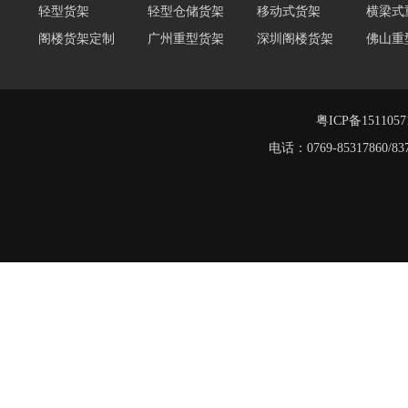
轻型货架
轻型仓储货架
移动式货架
横梁式
阁楼货架定制
广州重型货架
深圳阁楼货架
佛山重
阁楼货架
仓储货架品牌
阁楼式仓库货架
仓储货架
重型阁
东莞重型货架
阁楼平台货架
粤ICP备151105
电话：0769-8531786
重型货架