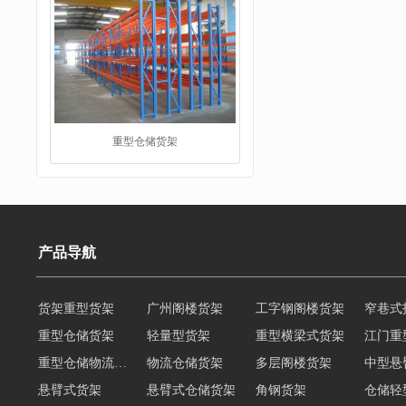
重型仓储货架
产品导航
仓储货架
货架重型货架
广州阁楼货架
工字钢阁楼货架
窄巷式
重型仓储货架
轻量型货架
重型横梁式货架
江门重
重型仓储物流货架
物流仓储货架
多层阁楼货架
中型悬
悬臂式货架
悬臂式仓储货架
角钢货架
仓储轻