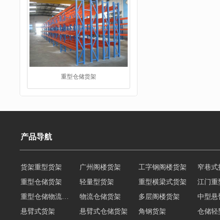
仓储货架
产品导航
货架重型货架
广州阁楼货架
工字钢阁楼货架
窄巷式
重型仓储货架
轻量型货架
重型横梁式货架
江门重
重型仓储物流货架
物流仓储货架
多层阁楼货架
中型悬
阁楼货架
悬臂式货架
悬臂式仓储货架
角钢货架
仓储轻
轻型货架
轻型仓储货架
移动式货架
横梁式