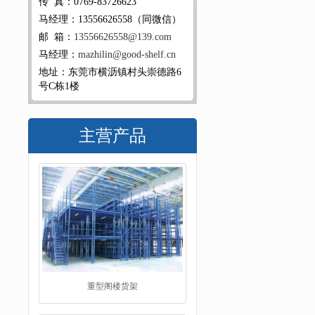
传 真：0769-83726623
马经理：13556626558（同微信）
邮 箱：
13556626558@139.com
马经理：
mazhilin@good-shelf.cn
地址：东莞市横沥镇村头崇德路6
号C栋1楼
主营产品
重型阁楼货架
阁楼平台货架