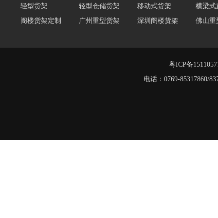
阁楼货架定制
广州重型货架
深圳阁楼货架
佛山重
仓储货架品牌
阁楼式仓库货架
仓储货架
重型阁
东莞重型货架
阁楼平台货架
粤ICP备151105
重型货架
电话：0769-8531786
堆垛架