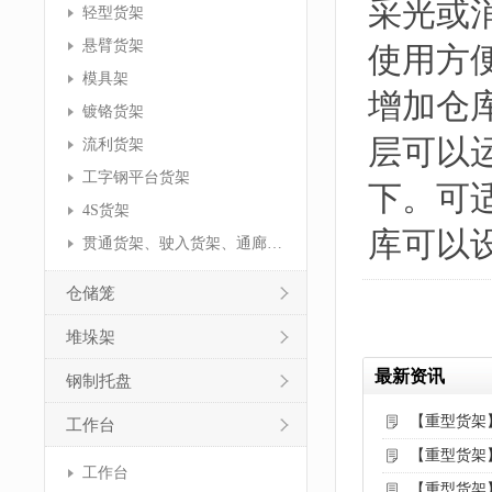
采光或
轻型货架
悬臂货架
使用方
模具架
增加仓
镀铬货架
层可以运
流利货架
工字钢平台货架
下。可
4S货架
库可以
贯通货架、驶入货架、通廊货架
仓储笼
堆垛架
最新资讯
钢制托盘
【重型货架
工作台
【重型货架
工作台
【重型货架