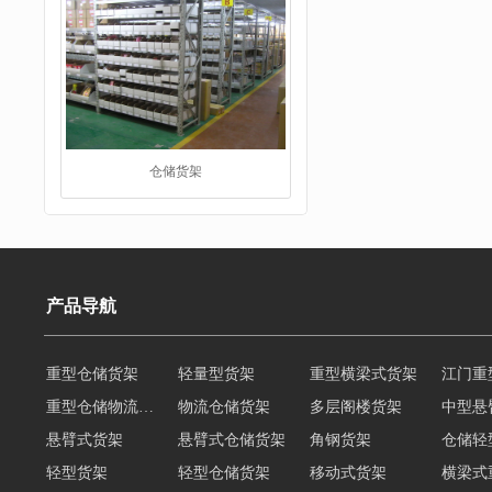
仓储货架
阁楼货架
产品导航
重型仓储货架
轻量型货架
重型横梁式货架
江门重
重型仓储物流货架
物流仓储货架
多层阁楼货架
中型悬
悬臂式货架
悬臂式仓储货架
角钢货架
仓储轻
轻型货架
轻型仓储货架
移动式货架
横梁式
阁楼货架定制
广州重型货架
深圳阁楼货架
佛山重