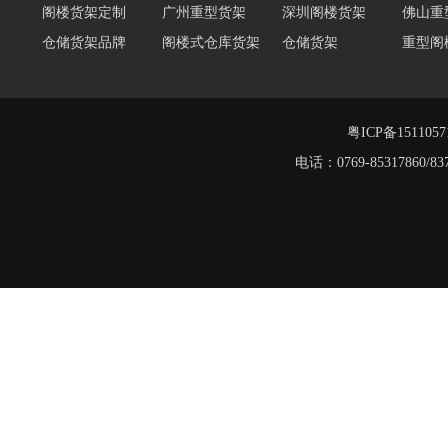
重型货架
仓储货架品牌
阁楼式仓库货架
仓储货架
重型阁
东莞重型货架
阁楼平台货架
货架重型货架
广州阁
工字钢阁楼货架
窄巷式托盘货架
粤ICP备151105
电话：0769-8531786
堆垛架