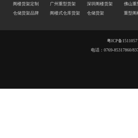
仓储货架品牌
阁楼式仓库货架
仓储货架
重型阁
东莞重型货架
阁楼平台货架
货架重型货架
广州阁
工字钢阁楼货架
窄巷式托盘货架
重型仓储货架
轻量型
重型横梁式货架
江门重型货架
粤ICP备151105
堆垛架
电话：0769-8531786
工字钢平台