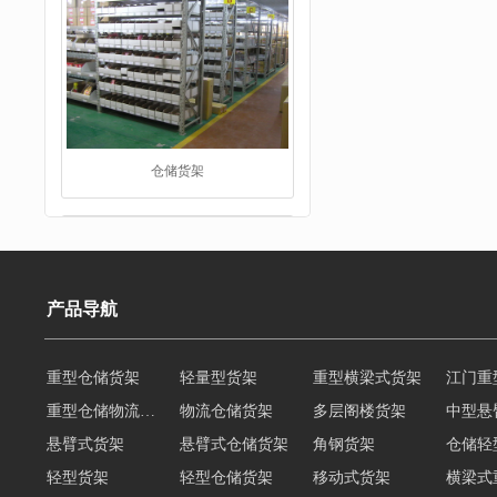
阁楼货架
产品导航
重型仓储物流货架
物流仓储货架
多层阁楼货架
中型悬
悬臂式货架
悬臂式仓储货架
角钢货架
仓储轻
重型货架
轻型货架
轻型仓储货架
移动式货架
横梁式
阁楼货架定制
广州重型货架
深圳阁楼货架
佛山重