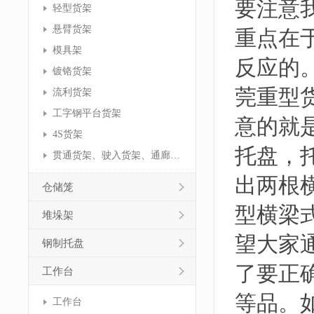
要注意
轻型货架
悬臂货架
重点在
模具架
反应的
镀铬货架
莞重型
流利货架
工字钢平台货架
意的就
4S货架
托盘，
贯通货架、驶入货架、通廊货架
出两根
仓储笼
型横梁
堆垛架
望大家
钢制托盘
了要正
工作台
等品。
工作台