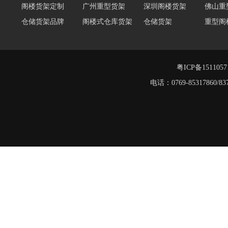
阁楼货架定制
广州重型货架
深圳阁楼货架
佛山重
仓储货架品牌
阁楼式仓库货架
仓储货架
重型阁
东莞重型货架
阁楼平台货架
货架重型货架
广州阁
工字钢阁楼货架
窄巷式托盘货架
粤ICP备151105
重型货架
电话：0769-8531786
堆垛架