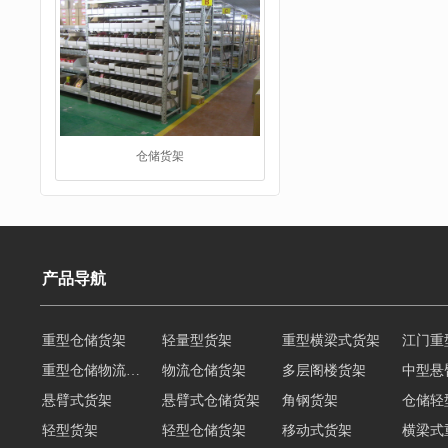
仓储货架
产品导航
重型仓储货架
轻量型货架
重型横梁式货架
江门重
阁楼货架
重型仓储物流货架
物流仓储货架
多层阁楼货架
中型悬
悬臂式货架
悬臂式仓储货架
角钢货架
仓储轻
轻型货架
轻型仓储货架
移动式货架
横梁式