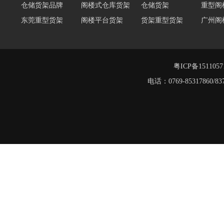
东莞重型货架
阁楼平台货架
货架重型货架
广州阁
工字钢阁楼货架
窄巷式托盘货架
重型仓储货架
轻量型
重型横梁式货架
江门重型货架
重型仓储物流货架
物流仓
多层阁楼货架
中型悬臂货架
粤ICP备151105
工字钢平台
电话：0769-8531786
仓储货架品牌