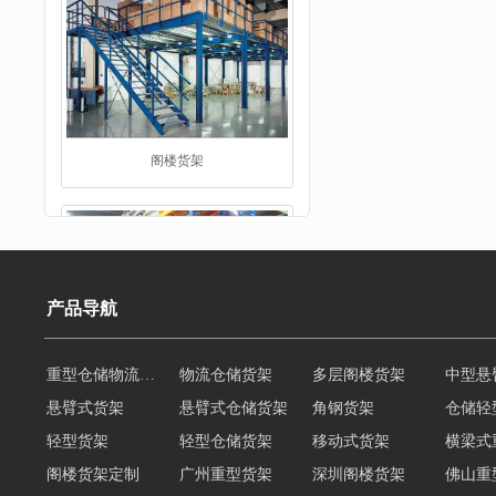
重型货架
产品导航
悬臂式货架
悬臂式仓储货架
角钢货架
仓储轻
轻型货架
轻型仓储货架
移动式货架
横梁式
堆垛架
阁楼货架定制
广州重型货架
深圳阁楼货架
佛山重
仓储货架品牌
阁楼式仓库货架
仓储货架
重型阁