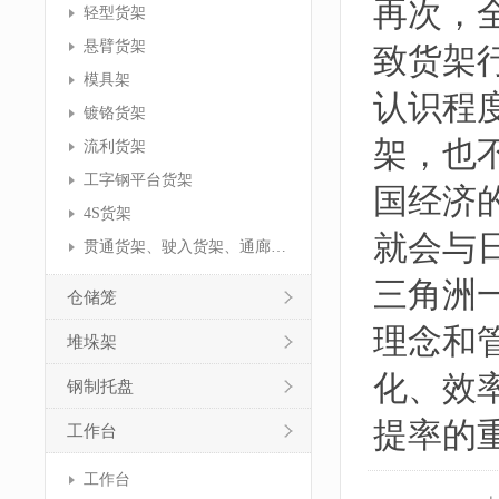
再次，
轻型货架
悬臂货架
致货架
模具架
认识程
镀铬货架
架，也
流利货架
工字钢平台货架
国经济
4S货架
就会与
贯通货架、驶入货架、通廊货架
三角洲
仓储笼
理念和
堆垛架
化、效
钢制托盘
提率的
工作台
工作台