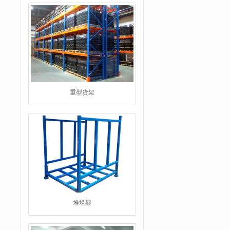
重型货架
堆垛架