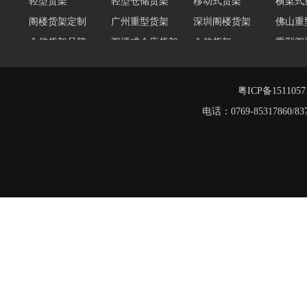
阁楼货架定制
广州重型货架
深圳阁楼货架
佛山重
仓储货架品牌
阁楼式仓库货架
仓储货架
重型阁
东莞重型货架
阁楼平台货架
货架重型货架
广州阁
工字钢阁楼货架
窄巷式托盘货架
粤ICP备151105
重型货架
电话：0769-8531786
堆垛架