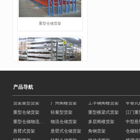
仓储货架
产品导航
重型仓储货架
轻量型货架
重型横梁式货架
江门重
重型仓储物流货架
物流仓储货架
多层阁楼货架
中型悬
阁楼货架
悬臂式货架
悬臂式仓储货架
角钢货架
仓储轻
轻型货架
轻型仓储货架
移动式货架
横梁式