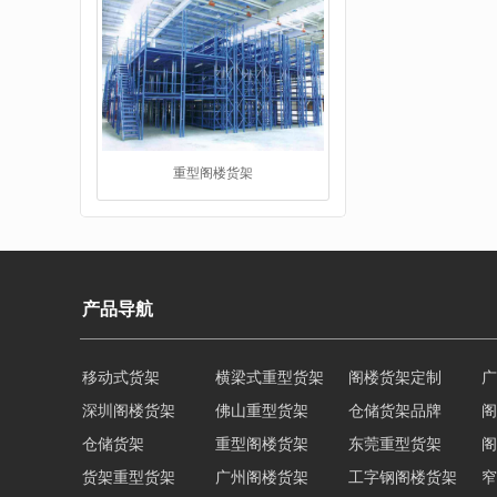
重型阁楼货架
阁楼平台货架
产品导航
移动式货架
横梁式重型货架
阁楼货架定制
广
深圳阁楼货架
佛山重型货架
仓储货架品牌
阁
仓储货架
重型阁楼货架
东莞重型货架
阁
货架重型货架
广州阁楼货架
工字钢阁楼货架
窄
工字钢阁楼货架
重型仓储货架
轻量型货架
重型横梁式货架
江