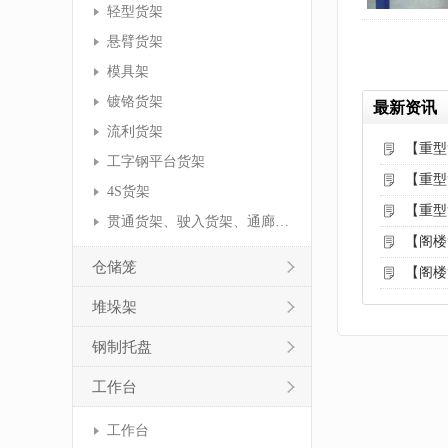
轻型货架
悬臂货架
模具架
镀铬货架
最新资讯
流利货架
【重型
工字钢平台货架
【重型
4S货架
【重型
贯通货架、驶入货架、通廊货架
【阁楼
仓储笼
【阁楼
堆垛架
钢制托盘
工作台
工作台