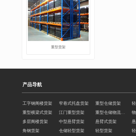
堆垛架
产品导航
重型横梁式货架
江门重型货架
重型仓储物流货架
物
多层阁楼货架
中型悬臂货架
悬臂式货架
悬
工字钢平台
角钢货架
仓储轻型货架
轻型货架
轻
移动式货架
横梁式重型货架
阁楼货架定制
广