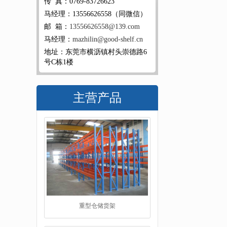
传 真：0769-83726623
马经理：13556626558（同微信）
邮 箱：
13556626558@139.com
马经理：
mazhilin@good-shelf.cn
地址：东莞市横沥镇村头崇德路6
号C栋1楼
主营产品
仓储货架