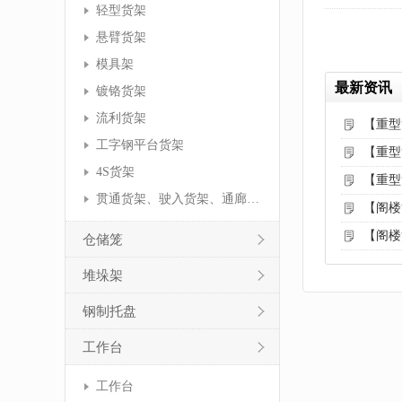
轻型货架
悬臂货架
模具架
最新资讯
镀铬货架
流利货架
【重型
工字钢平台货架
【重型
4S货架
【重型
贯通货架、驶入货架、通廊货架
【阁楼
【阁楼
仓储笼
堆垛架
钢制托盘
工作台
工作台