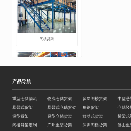
重型货架
产品导航
悬臂式货架
悬臂式仓储货架
角钢货架
仓储轻
轻型货架
轻型仓储货架
移动式货架
横梁式
堆垛架
阁楼货架定制
广州重型货架
深圳阁楼货架
佛山重
仓储货架品牌
阁楼式仓库货架
仓储货架
重型阁