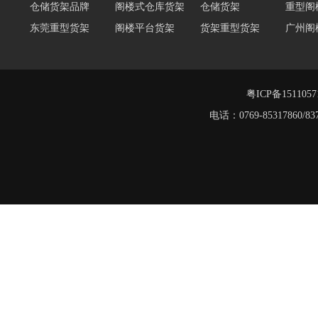
东莞重型货架
阁楼平台货架
货架重型货架
广州阁
工字钢阁楼货架
窄巷式托盘货架
重型仓储货架
轻量型
重型横梁式货架
江门重型货架
重型仓储物流货架
物流仓
多层阁楼货架
中型悬臂货架
粤ICP备151105
工字钢平台
电话：0769-8531786
仓储货架品牌