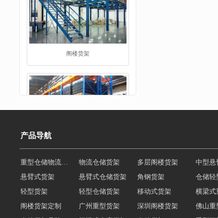
重型货架
产品导航
悬臂式货架
悬臂式仓储货架
角钢货架
仓储轻
轻型货架
轻型仓储货架
移动式货架
横梁式
堆垛架
阁楼货架定制
广州重型货架
深圳阁楼货架
佛山重
仓储货架品牌
阁楼式仓库货架
仓储货架
重型阁