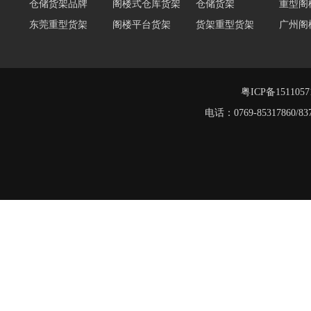
东莞重型货架
阁楼平台货架
货架重型货架
广州阁
工字钢阁楼货架
窄巷式托盘货架
重型仓储货架
轻量型
重型横梁式货架
江门重型货架
重型仓储物流货架
物流仓
多层阁楼货架
中型悬臂货架
粤ICP备151105
工字钢平台
电话：0769-8531786
仓储货架品牌