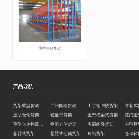
重型仓储货架
产品导航
仓储货架
货架重型货架
广州阁楼货架
工字钢阁楼货架
窄巷式
重型仓储货架
轻量型货架
重型横梁式货架
江门重
重型仓储物流货架
物流仓储货架
多层阁楼货架
中型悬
悬臂式货架
悬臂式仓储货架
角钢货架
仓储轻