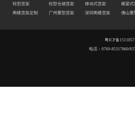
轻型货架
轻型仓储货架
移动式货架
横梁式
阁楼货架定制
广州重型货架
深圳阁楼货架
佛山重
仓储货架品牌
阁楼式仓库货架
仓储货架
重型阁
东莞重型货架
阁楼平台货架
阁楼货架
粤ICP备151105
电话：0769-8531786
重型货架