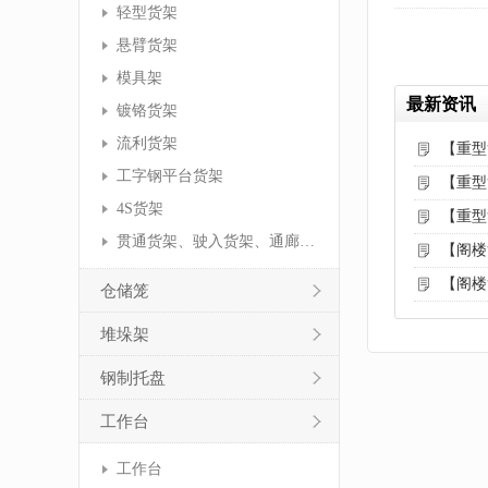
轻型货架
悬臂货架
模具架
最新资讯
镀铬货架
流利货架
【重型
工字钢平台货架
【重型
4S货架
【重型
贯通货架、驶入货架、通廊货架
【阁楼
【阁楼
仓储笼
堆垛架
钢制托盘
工作台
工作台