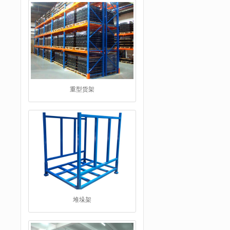
重型货架
堆垛架