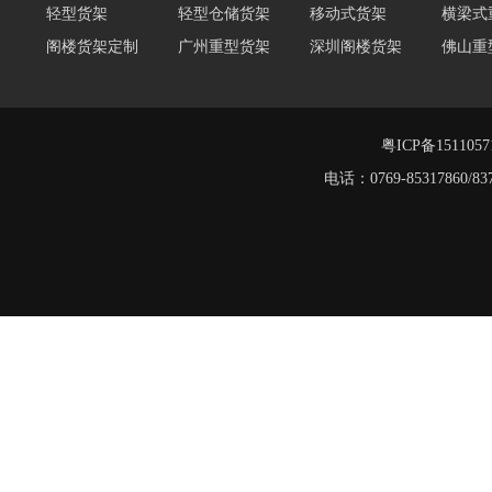
阁楼货架
阁楼货架定制
广州重型货架
深圳阁楼货架
佛山重
仓储货架品牌
阁楼式仓库货架
仓储货架
重型阁
东莞重型货架
阁楼平台货架
粤ICP备151105
电话：0769-8531786
重型货架
堆垛架