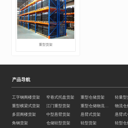
重型货架
产品导航
堆垛架
工字钢阁楼货架
窄巷式托盘货架
重型仓储货架
轻量型
重型横梁式货架
江门重型货架
重型仓储物流货架
物流仓
多层阁楼货架
中型悬臂货架
悬臂式货架
悬臂式
角钢货架
仓储轻型货架
轻型货架
轻型仓