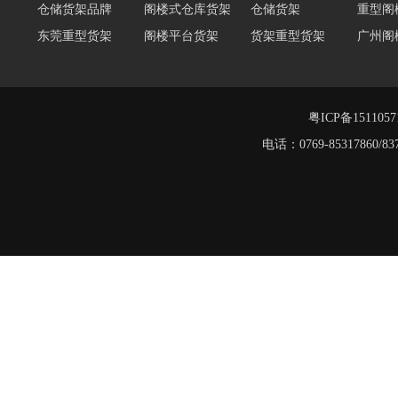
东莞重型货架
阁楼平台货架
货架重型货架
广州阁
工字钢阁楼货架
窄巷式托盘货架
重型仓储货架
轻量型
重型横梁式货架
江门重型货架
重型仓储物流货架
物流仓
多层阁楼货架
中型悬臂货架
粤ICP备151105
工字钢平台
电话：0769-8531786
仓储货架品牌