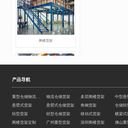
重型货架
产品导航
悬臂式货架
悬臂式仓储货架
角钢货架
仓储轻
轻型货架
轻型仓储货架
移动式货架
横梁式
堆垛架
阁楼货架定制
广州重型货架
深圳阁楼货架
佛山重
仓储货架品牌
阁楼式仓库货架
仓储货架
重型阁