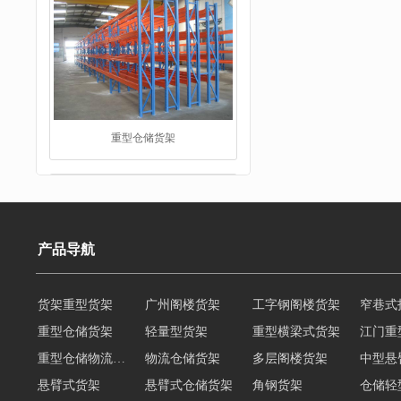
仓储货架
产品导航
重型仓储货架
轻量型货架
重型横梁式货架
江门重
重型仓储物流货架
物流仓储货架
多层阁楼货架
中型悬
阁楼货架
悬臂式货架
悬臂式仓储货架
角钢货架
仓储轻
轻型货架
轻型仓储货架
移动式货架
横梁式