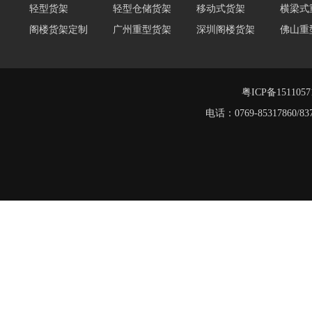
阁楼货架定制
广州重型货架
深圳阁楼货架
佛山重
仓储货架品牌
阁楼式仓库货架
仓储货架
重型阁
东莞重型货架
阁楼平台货架
货架重型货架
广州阁
工字钢阁楼货架
窄巷式托盘货架
粤ICP备151105
重型货架
电话：0769-8531786
堆垛架