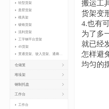
搬运工
轻型货架
悬臂货架
货架变
模具架
4.也
镀铬货架
为了多
流利货架
工字钢平台货架
就已经
4S货架
怎样避
贯通货架、驶入货架、通廊货架
均匀的
仓储笼
堆垛架
钢制托盘
工作台
工作台