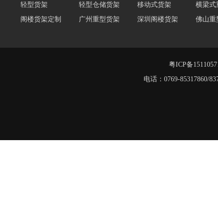
阁楼货架定制
广州重型货架
深圳阁楼货架
佛山重
仓储货架品牌
阁楼式仓库货架
仓储货架
重型阁
东莞重型货架
阁楼平台货架
货架重型货架
广州阁
工字钢阁楼货架
窄巷式托盘货架
粤ICP备151105
重型货架
电话：0769-8531786
堆垛架