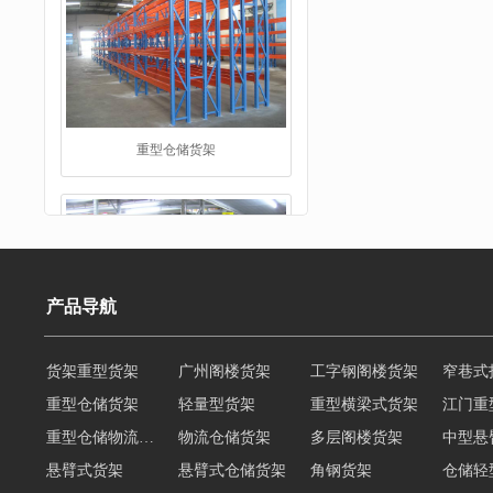
仓储货架
产品导航
重型仓储货架
轻量型货架
重型横梁式货架
江门重
重型仓储物流货架
物流仓储货架
多层阁楼货架
中型悬
阁楼货架
悬臂式货架
悬臂式仓储货架
角钢货架
仓储轻
轻型货架
轻型仓储货架
移动式货架
横梁式