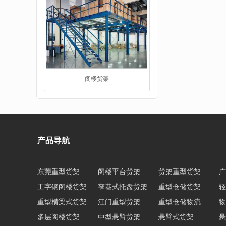
阁楼货架
产品导航
东莞重型货架
阁楼平台货架
货架重型货架
广
重型货架
工字钢阁楼货架
窄巷式托盘货架
重型仓储货架
轻
重型横梁式货架
江门重型货架
重型仓储物流货架
物
多层阁楼货架
中型悬臂货架
悬臂式货架
悬