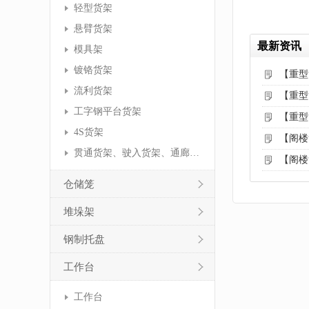
轻型货架
悬臂货架
最新资讯
模具架
镀铬货架
【重型
流利货架
【重型
工字钢平台货架
【重型
4S货架
【阁楼
贯通货架、驶入货架、通廊货架
【阁楼
仓储笼
堆垛架
钢制托盘
工作台
工作台