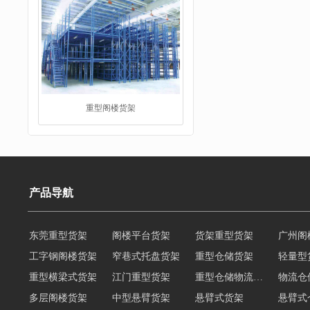
重型阁楼货架
产品导航
东莞重型货架
阁楼平台货架
货架重型货架
广州阁
阁楼平台货架
工字钢阁楼货架
窄巷式托盘货架
重型仓储货架
轻量型
重型横梁式货架
江门重型货架
重型仓储物流货架
物流仓
多层阁楼货架
中型悬臂货架
悬臂式货架
悬臂式