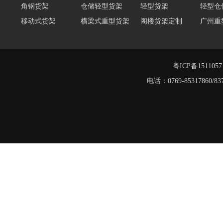
角钢货架
仓储轻型货架
轻型货架
轻型仓
移动式货架
横梁式重型货架
阁楼货架定制
广州重
深圳阁楼货架
佛山重型货架
仓储货架品牌
阁楼式
仓储货架
重型阁楼货架
工字钢阁楼货架
粤ICP备151105
电话：0769-8531786
重型仓储货架