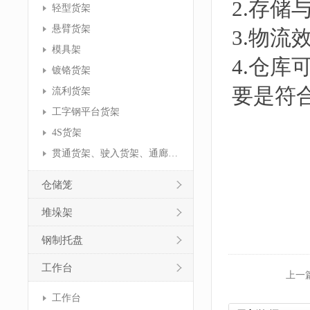
2.存
轻型货架
悬臂货架
3.物
模具架
4.仓库
镀铬货架
要是符
流利货架
工字钢平台货架
4S货架
贯通货架、驶入货架、通廊货架
仓储笼
堆垛架
钢制托盘
工作台
上一
工作台