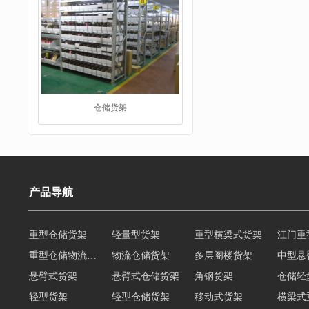
仓储货架
产品导航
重型仓储货架
轻量型货架
重型横梁式货架
江门重
阁楼货架
重型仓储物流货架
物流仓储货架
多层阁楼货架
中型悬
悬臂式货架
悬臂式仓储货架
角钢货架
仓储轻
轻型货架
轻型仓储货架
移动式货架
横梁式