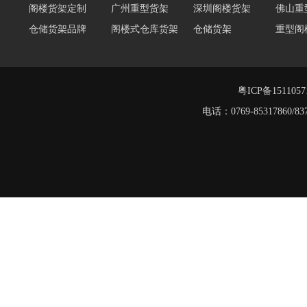
阁楼货架定制
广州重型货架
深圳阁楼货架
佛山重
仓储货架品牌
阁楼式仓库货架
仓储货架
重型阁
东莞重型货架
阁楼平台货架
货架重型货架
广州阁
工字钢阁楼货架
窄巷式托盘货架
粤ICP备151105
重型货架
电话：0769-8531786
堆垛架