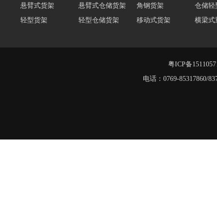
轻型货架
轻型仓储货架
移动式货架
横梁式
阁楼货架定制
广州重型货架
深圳阁楼货架
佛山重
仓储货架品牌
阁楼式仓库货架
仓储货架
重型阁
东莞重型货架
阁楼平台货架
粤ICP备151105
阁楼货架
电话：0769-8531786
重型货架