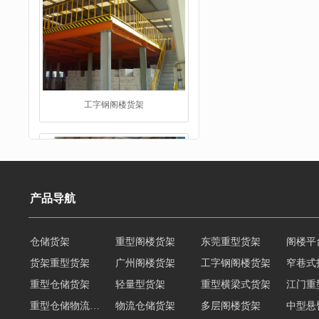
重型仓储货架
产品导航
货架重型货架
广州阁楼货架
工字钢阁楼货架
窄巷式
重型仓储货架
轻量型货架
重型横梁式货架
江门重
仓储货架
重型仓储物流货架
物流仓储货架
多层阁楼货架
中型悬
悬臂式货架
悬臂式仓储货架
角钢货架
仓储轻