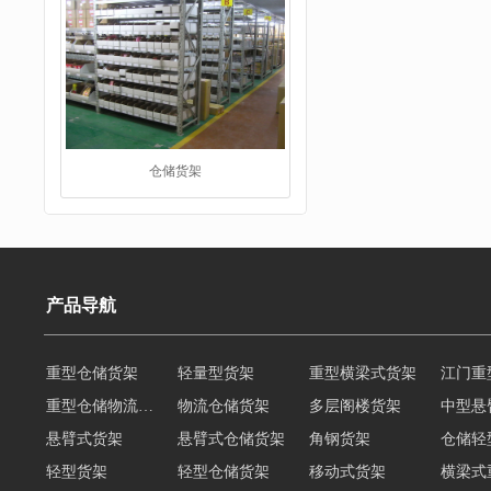
仓储货架
产品导航
重型仓储货架
轻量型货架
重型横梁式货架
江门重
重型仓储物流货架
物流仓储货架
多层阁楼货架
中型悬
阁楼货架
悬臂式货架
悬臂式仓储货架
角钢货架
仓储轻
轻型货架
轻型仓储货架
移动式货架
横梁式