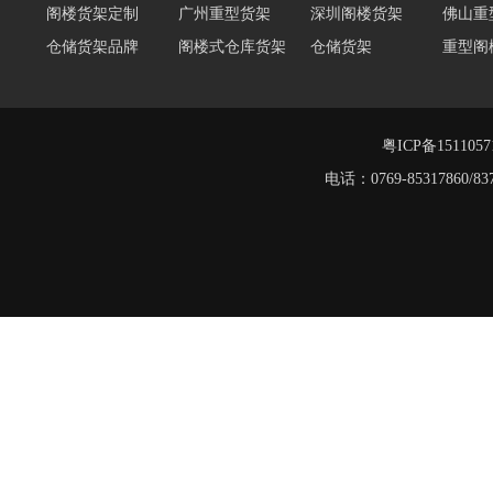
阁楼货架定制
广州重型货架
深圳阁楼货架
佛山重
仓储货架品牌
阁楼式仓库货架
仓储货架
重型阁
东莞重型货架
阁楼平台货架
货架重型货架
广州阁
工字钢阁楼货架
窄巷式托盘货架
粤ICP备151105
重型货架
电话：0769-8531786
堆垛架